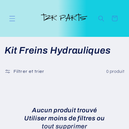
et
passer
au
contenu
Panier
C
Kit Freins Hydrauliques
o
l
Filtrer et trier
0 produit
l
e
c
Aucun produit trouvé
Utiliser moins de filtres ou
t
tout supprimer