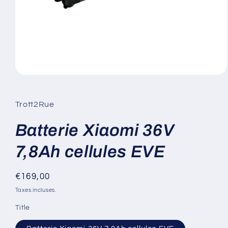
Ouvrir
le
média
1
Trott2Rue
dans
une
fenêtre
Batterie Xiaomi 36V
modale
7,8Ah cellules EVE
Prix
€169,00
habituel
Taxes incluses.
Title