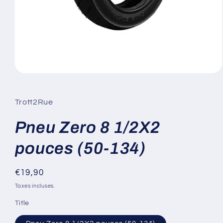
Ouvrir
le
média
1
Trott2Rue
dans
une
fenêtre
Pneu Zero 8 1/2X2
modale
pouces (50-134)
Prix
€19,90
habituel
Taxes incluses.
Title