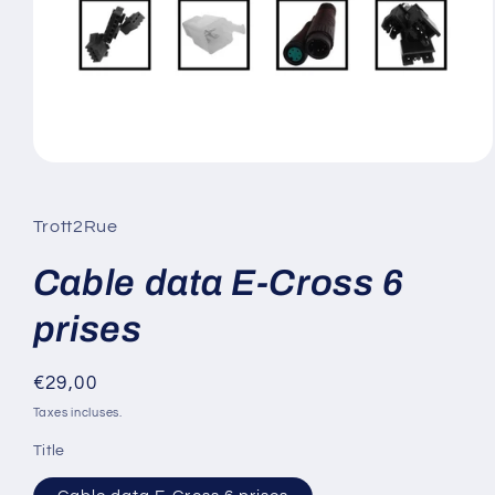
Ouvrir
le
média
1
Trott2Rue
dans
une
fenêtre
Cable data E-Cross 6
modale
prises
Prix
€29,00
habituel
Taxes incluses.
Title