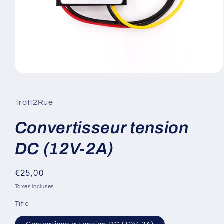
Ouvrir
le
média
1
Trott2Rue
dans
une
fenêtre
Convertisseur tension
modale
DC (12V-2A)
Prix
€25,00
habituel
Taxes incluses.
Title