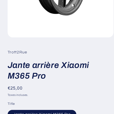
Ouvrir
le
média
1
Trott2Rue
dans
une
fenêtre
Jante arrière Xiaomi
modale
M365 Pro
Prix
€25,00
habituel
Taxes incluses.
Title