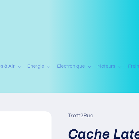
s à Air
Energie
Electronique
Moteurs
Frei
Trott2Rue
Cache Late