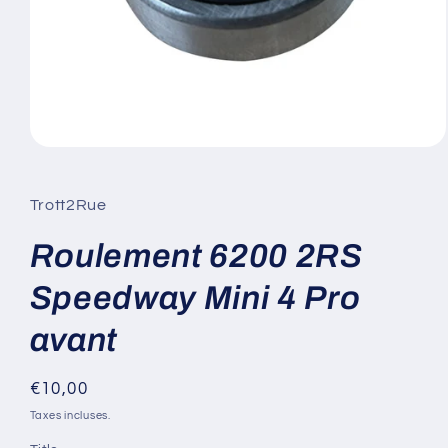
Ouvrir
le
média
1
Trott2Rue
dans
une
fenêtre
Roulement 6200 2RS
modale
Speedway Mini 4 Pro
avant
Prix
€10,00
habituel
Taxes incluses.