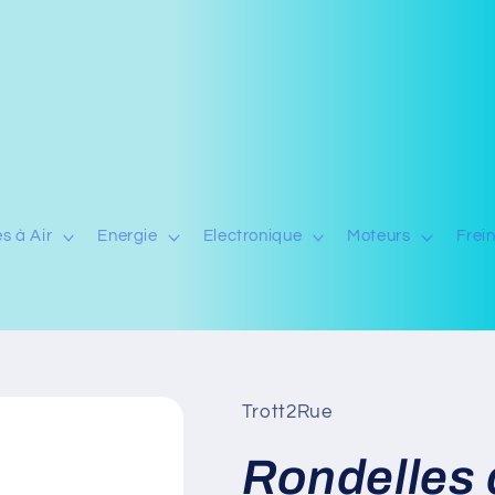
s à Air
Energie
Electronique
Moteurs
Frei
Trott2Rue
Rondelles 