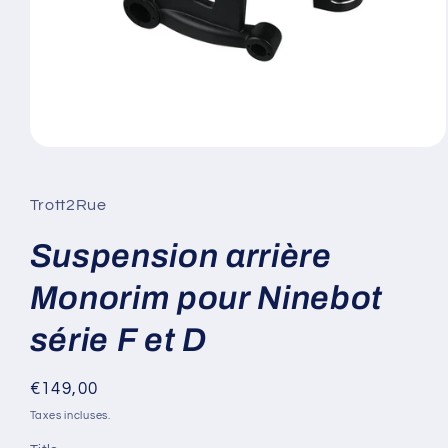
Ouvrir
le
média
1
Trott2Rue
dans
une
fenêtre
Suspension arrière
modale
Monorim pour Ninebot
série F et D
Prix
€149,00
habituel
Taxes incluses.