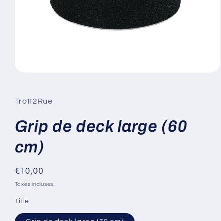
Ouvrir
le
média
1
Trott2Rue
dans
une
fenêtre
Grip de deck large (60
modale
cm)
Prix
€10,00
habituel
Taxes incluses.
Title