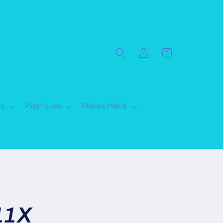
Connexion
Panier
ns
Plastiques
Pièces Métal
11X