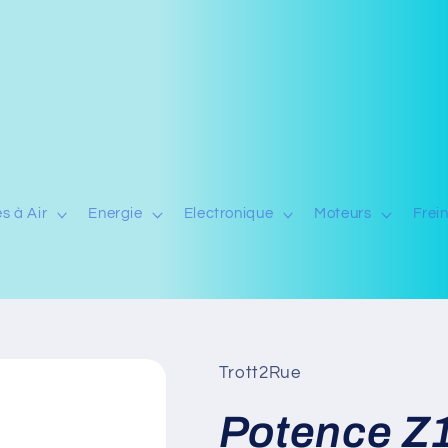
s à Air
Energie
Electronique
Moteurs
Frei
Trott2Rue
Potence Z