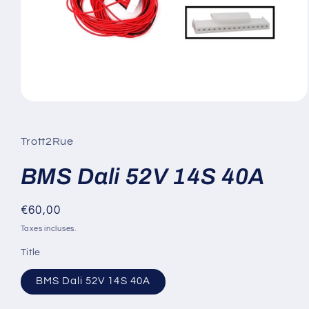
Ouvrir
le
média
1
Trott2Rue
dans
une
fenêtre
BMS Dali 52V 14S 40A
modale
Prix
€60,00
habituel
Taxes incluses.
Title
BMS Dali 52V 14S 40A